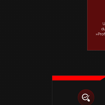
U
du
»Prof