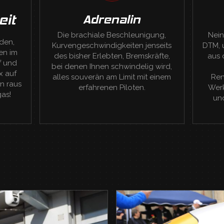
eit
Adrenalin
Die brachiale Beschleunigung,
Nein
nden,
Kurvengeschwindigkeiten jenseits
DTM, 
en im
des bisher Erlebten, Bremskräfte,
aus 
f und
bei denen Ihnen schwindelig wird,
x auf
alles souverän am Limit mit einem
Ren
n raus
erfahrenen Piloten.
Wer
gas!
und