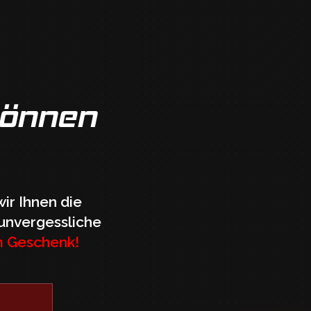
können
wir Ihnen die
 unvergessliche
m Geschenk!