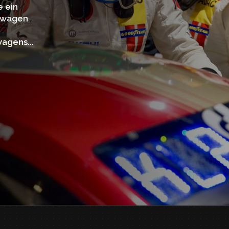
e ein
nnwagen
agens...