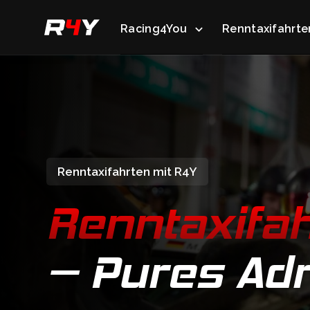
Racing4You
keyboard_arrow_down
Renntaxifahrte
Renntaxifahrten mit R4Y
Renntaxifa
– Pures Adr