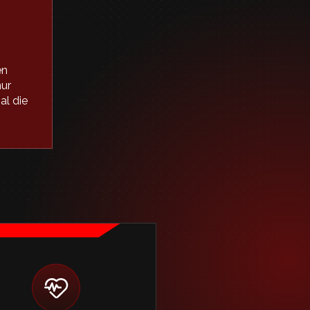
en
nur
al die