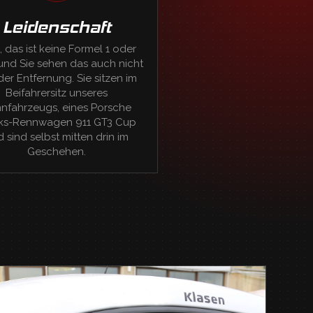
Leidenschaft
, das ist keine Formel 1 oder
und Sie sehen das auch nicht
der Entfernung. Sie sitzen im
Beifahrersitz unseres
nfahrzeugs, eines Porsche
ks-Rennwagen 911 GT3 Cup
 sind selbst mitten drin im
Geschehen.